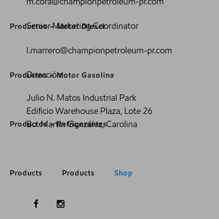
m.cora@championpetroleum-pr.com
Senior Marketing Coordinator
Productos – Motor Diesel
l.marrero@championpetroleum-pr.com
Dirección:
Productos – Motor Gasolina
Julio N. Matos Industrial Park
Edificio Warehouse Plaza, Lote 26
Bo. Martín González, Carolina
Productos – Refrigerantes
Products
Products
Shop