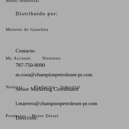
Mobil Industrial
Distribuido por:
Motores de Gasolina
Contacto:
My Account
Nosotros
787-750-8090
m.cora@championpetroleum-pr.com
Noticias
Productos – Industrial
Senior Marketing Coordinator
l.marrero@championpetroleum-pr.com
Productos – Motor Diesel
Dirección: