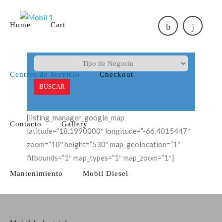
Home
Cart
Centros de Servicio
Checkout
BUSCAR
[listing_manager_google_map
Contacto
Gallery
latitude=”18.1990000″ longitude=”-66.4015447″
zoom=”10″ height=”530″ map_geolocation=”1″
fitbounds=”1″ map_types=”1″ map_zoom=”1″]
Mantenimiento
Mobil Diesel