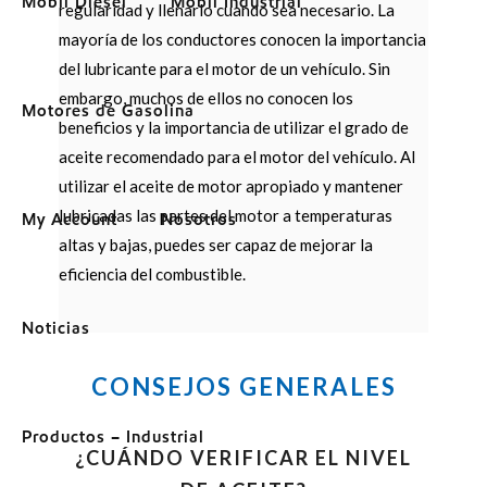
Mobil Diesel
Mobil Industrial
regularidad y llenarlo cuando sea necesario. La
mayoría de los conductores conocen la importancia
del lubricante para el motor de un vehículo. Sin
embargo, muchos de ellos no conocen los
Motores de Gasolina
beneficios y la importancia de utilizar el grado de
aceite recomendado para el motor del vehículo. Al
utilizar el aceite de motor apropiado y mantener
lubricadas las partes del motor a temperaturas
My Account
Nosotros
altas y bajas, puedes ser capaz de mejorar la
eficiencia del combustible.
Noticias
CONSEJOS GENERALES
Productos – Industrial
¿CUÁNDO VERIFICAR EL NIVEL