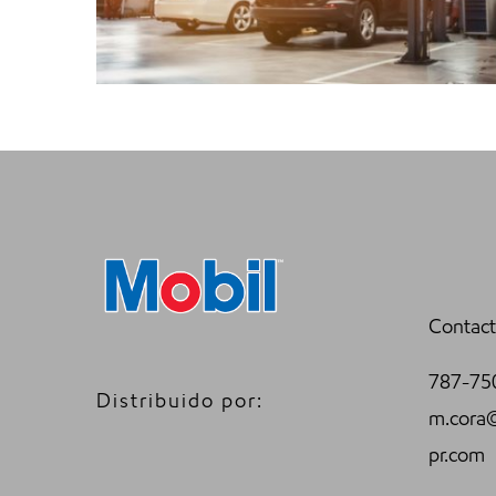
Contact
787-75
Distribuido por:
m.cora
pr.com