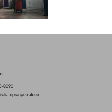
o:
0-8090
@championpetroleum-