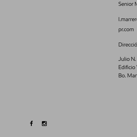
Senior 
l.marr
pr.com
Direcció
Julio N.
Edifici
Bo. Mar